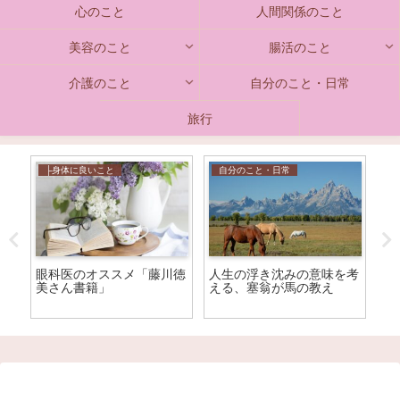
心のこと
人間関係のこと
美容のこと
腸活のこと
介護のこと
自分のこと・日常
旅行
├身体に良いこと
自分のこと・日常
├
ス
眼科医のオススメ「藤川徳
人生の浮き沈みの意味を考
高
美さん書籍」
える、塞翁が馬の教え
践