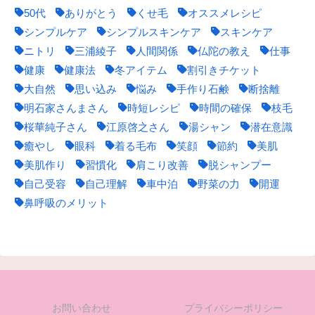
50代
ありがとう
くせ毛
オススメレシピ
シンプルケア
シンプルスキンケア
スキンケア
ニトリ
三浦綾子
人間関係
仏陀の教え
仕事
健康
健康法
冬アイテム
割引きチケット
大自然
思い込み
悩み
手作り石鹸
断捨離
明石家さんまさん
時短レシピ
時間の確保
枝毛
桜華純子さん
江原啓之さん
湯シャン
潜在意識
癒やし
眼科
着る毛布
笑顔
節約
美肌
美肌作り
習慣化
肩こり改善
脱シャンプー
自己受容
自己理解
車中泊
野菜の力
開運
鼻呼吸のメリット
お問い合わせ
プライバシーポリシー