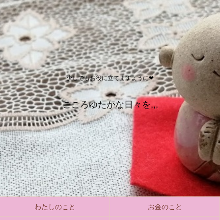
少しでもお役に立てますように❤
こころゆたかな日々を,,,
わたしのこと
お金のこと