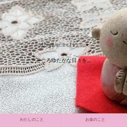
少しでもお役に立てますように❤
こころゆたかな日々を,,,
わたしのこと
お金のこと