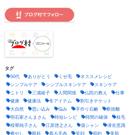
タグ
50代
ありがとう
くせ毛
オススメレシピ
シンプルケア
シンプルスキンケア
スキンケア
ニトリ
三浦綾子
人間関係
仏陀の教え
仕事
健康
健康法
冬アイテム
割引きチケット
大自然
思い込み
悩み
手作り石鹸
断捨離
明石家さんまさん
時短レシピ
時間の確保
枝毛
桜華純子さん
江原啓之さん
湯シャン
潜在意識
癒やし
眼科
着る毛布
笑顔
節約
美肌