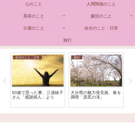
心のこと
人間関係のこと
美容のこと
腸活のこと
介護のこと
自分のこと・日常
旅行
自分のこと・日常
旅行
」
50歳で思った事、三浦綾子
大分県の魅力発見旅、春を
人
さん「感謝婦人」より
満喫「原尻の滝」
え