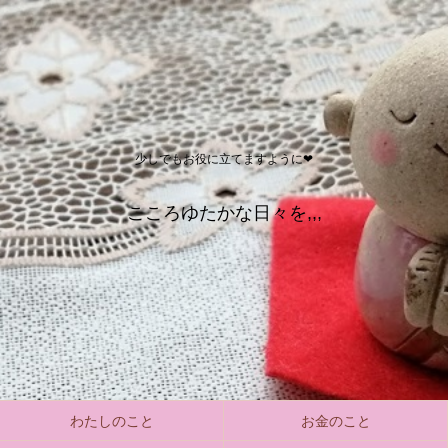
少しでもお役に立てますように❤
こころゆたかな日々を,,,
わたしのこと
お金のこと