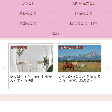
心のこと
人間関係のこと
美容のこと
腸活のこと
介護のこと
自分のこと・日常
旅行
お金のこと
自分のこと・日常
├
綾子
物を減らすとなぜかお金が
人生の浮き沈みの意味を考
高
入ってくる法則
える、塞翁が馬の教え
践