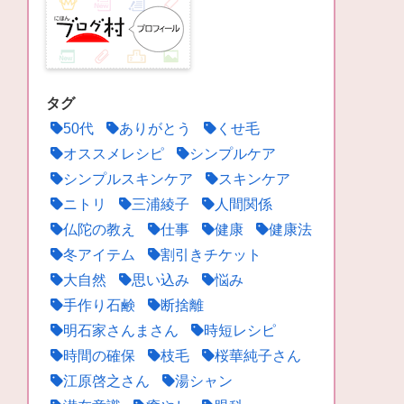
タグ
50代
ありがとう
くせ毛
オススメレシピ
シンプルケア
シンプルスキンケア
スキンケア
ニトリ
三浦綾子
人間関係
仏陀の教え
仕事
健康
健康法
冬アイテム
割引きチケット
大自然
思い込み
悩み
手作り石鹸
断捨離
明石家さんまさん
時短レシピ
時間の確保
枝毛
桜華純子さん
江原啓之さん
湯シャン