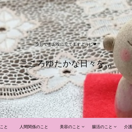
少しでもお役に立てますように❤
こころゆたかな日々を,,,
こと
人間関係のこと
美容のこと
腸活のこと
介