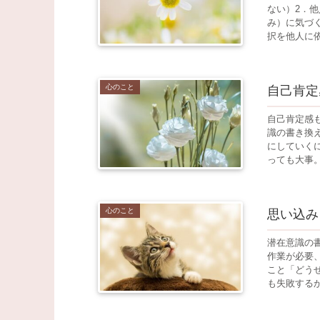
ない）2．
み）に気づ
択を他人に依
心のこと
自己肯定
自己肯定感
識の書き換
にしていく
っても大事。
心のこと
思い込み
潜在意識の
作業が必要
こと「どう
も失敗するか