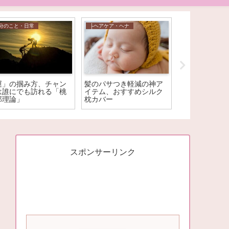
分のこと・日常
├ヘアケア・ヘナ
自分のこと・日常
運」の掴み方、チャン
髪のパサつき軽減の神ア
人生の浮き沈
は誰にでも訪れる「桃
イテム、おすすめシルク
考える、塞翁
郎理論」
枕カバー
スポンサーリンク