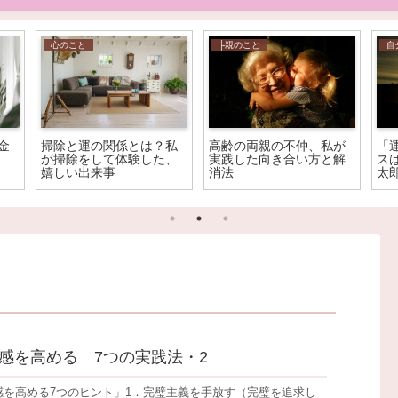
心のこと
├親のこと
自
金
掃除と運の関係とは？私
高齢の両親の不仲、私が
「
が掃除をして体験した、
実践した向き合い方と解
ス
嬉しい出来事
消法
太
感を高める 7つの実践法・2
感を高める7つのヒント」1．完璧主義を手放す（完璧を追求し