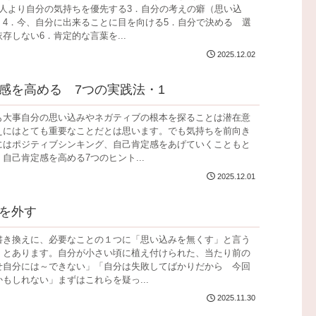
他人より自分の気持ちを優先する3．自分の考えの癖（思い込
く4．今、自分に出来ることに目を向ける5．自分で決める 選
存しない6．肯定的な言葉を...
2025.12.02
感を高める 7つの実践法・1
も大事自分の思い込みやネガティブの根本を探ることは潜在意
えにはとても重要なことだとは思います。でも気持ちを前向き
にはポジティブシンキング、自己肯定感をあげていくこともと
自己肯定感を高める7つのヒント...
2025.12.01
を外す
書き換えに、必要なことの１つに「思い込みを無くす」と言う
、とあります。自分が小さい頃に植え付けられた、当たり前の
せ自分には～できない」「自分は失敗してばかりだから 今回
もしれない」まずはこれらを疑っ...
2025.11.30