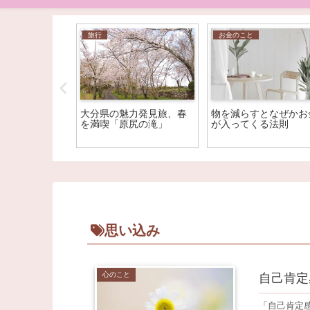
ヘナ
旅行
お金のこと
ライヤー、使
大分県の魅力発見旅、春
物を減らすとなぜかお
ったこと
を満喫「原尻の滝」
が入ってくる法則
思い込み
心のこと
自己肯定
「自己肯定